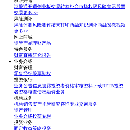
权限开通
港股通开通
创业板交易转签
柜台市场权限
风险警示股票
交易
更多>>
风险测评
风险评测
风险测评结果打印
两融知识测评
两融投教视频
更多>>
网上商城
资管产品
理财产品
特色服务
财富直播
研究报告
业务介绍
财富管理
零售经纪
股票期权
投资银行
业务公告
信息披露
投资者资格审核
资料下载
REITs投资
者资格核查
债权融资业务
机构业务
机构销售
资产托管
研究咨询
专业交易服务
资产管理
业务介绍
投研专栏
投资业务
固定收益
策略投资