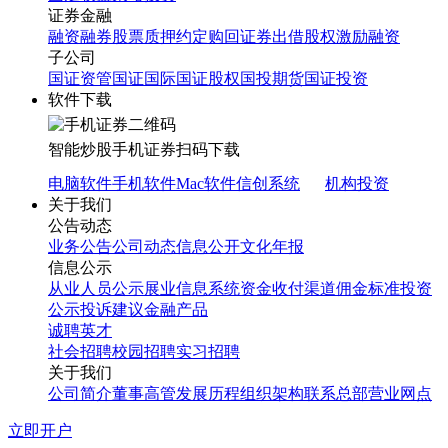
证券金融
融资融券
股票质押
约定购回
证券出借
股权激励融资
子公司
国证资管
国证国际
国证股权
国投期货
国证投资
软件下载
智能炒股
手机证券
扫码下载
电脑软件
手机软件
Mac软件
信创系统
机构投资
关于我们
公告动态
业务公告
公司动态
信息公开
文化年报
信息公示
从业人员公示
展业信息系统
资金收付渠道
佣金标准
投资
公示
投诉建议
金融产品
诚聘英才
社会招聘
校园招聘
实习招聘
关于我们
公司简介
董事高管
发展历程
组织架构
联系总部
营业网点
立即开户