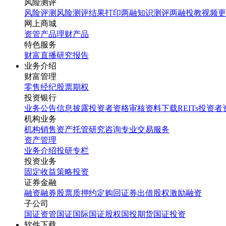
风险测评
风险评测
风险测评结果打印
两融知识测评
两融投教视频
更
网上商城
资管产品
理财产品
特色服务
财富直播
研究报告
业务介绍
财富管理
零售经纪
股票期权
投资银行
业务公告
信息披露
投资者资格审核
资料下载
REITs投资
机构业务
机构销售
资产托管
研究咨询
专业交易服务
资产管理
业务介绍
投研专栏
投资业务
固定收益
策略投资
证券金融
融资融券
股票质押
约定购回
证券出借
股权激励融资
子公司
国证资管
国证国际
国证股权
国投期货
国证投资
软件下载