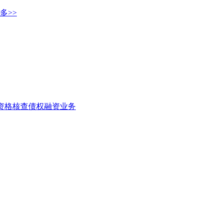
多>>
者资格核查
债权融资业务