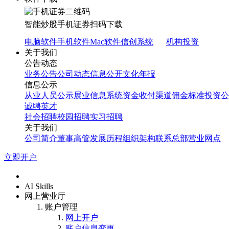
智能炒股
手机证券
扫码下载
电脑软件
手机软件
Mac软件
信创系统
机构投资
关于我们
公告动态
业务公告
公司动态
信息公开
文化年报
信息公示
从业人员公示
展业信息系统
资金收付渠道
佣金标准
投资公
诚聘英才
社会招聘
校园招聘
实习招聘
关于我们
公司简介
董事高管
发展历程
组织架构
联系总部
营业网点
立即开户
首页
AI Skills
网上营业厅
账户管理
网上开户
账户信息变更