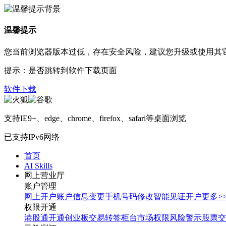
温馨提示
您当前浏览器版本过低，存在安全风险，建议您升级或使用其
提示：是否跳转到软件下载页面
软件下载
支持IE9+、edge、chrome、firefox、safari等桌面浏览
已支持IPv6网络
首页
AI Skills
网上营业厅
账户管理
网上开户
账户信息变更
手机号码修改
智能见证开户
更多>
权限开通
港股通开通
创业板交易转签
柜台市场权限
风险警示股票交