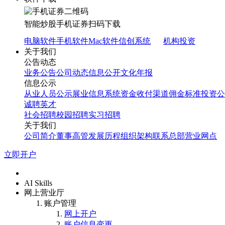
智能炒股
手机证券
扫码下载
电脑软件
手机软件
Mac软件
信创系统
机构投资
关于我们
公告动态
业务公告
公司动态
信息公开
文化年报
信息公示
从业人员公示
展业信息系统
资金收付渠道
佣金标准
投资公
诚聘英才
社会招聘
校园招聘
实习招聘
关于我们
公司简介
董事高管
发展历程
组织架构
联系总部
营业网点
立即开户
首页
AI Skills
网上营业厅
账户管理
网上开户
账户信息变更