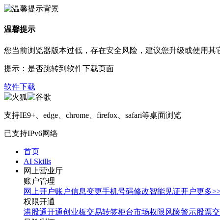
温馨提示
您当前浏览器版本过低，存在安全风险，建议您升级或使用其
提示：是否跳转到软件下载页面
软件下载
支持IE9+、edge、chrome、firefox、safari等桌面浏览
已支持IPv6网络
首页
AI Skills
网上营业厅
账户管理
网上开户
账户信息变更
手机号码修改
智能见证开户
更多>
权限开通
港股通开通
创业板交易转签
柜台市场权限
风险警示股票交