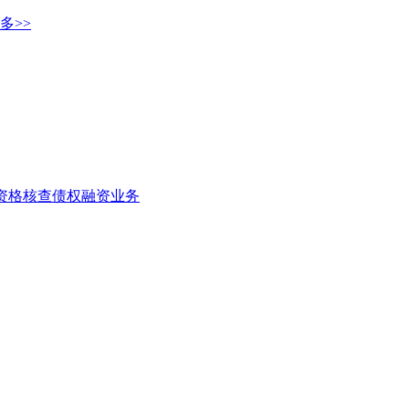
多>>
者资格核查
债权融资业务