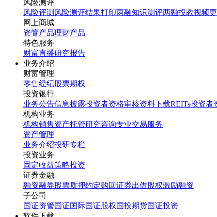
风险测评
风险评测
风险测评结果打印
两融知识测评
两融投教视频
更
网上商城
资管产品
理财产品
特色服务
财富直播
研究报告
业务介绍
财富管理
零售经纪
股票期权
投资银行
业务公告
信息披露
投资者资格审核
资料下载
REITs投资
机构业务
机构销售
资产托管
研究咨询
专业交易服务
资产管理
业务介绍
投研专栏
投资业务
固定收益
策略投资
证券金融
融资融券
股票质押
约定购回
证券出借
股权激励融资
子公司
国证资管
国证国际
国证股权
国投期货
国证投资
软件下载