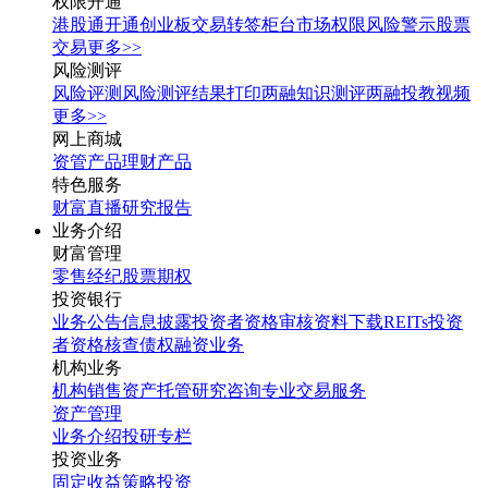
权限开通
港股通开通
创业板交易转签
柜台市场权限
风险警示股票
交易
更多>>
风险测评
风险评测
风险测评结果打印
两融知识测评
两融投教视频
更多>>
网上商城
资管产品
理财产品
特色服务
财富直播
研究报告
业务介绍
财富管理
零售经纪
股票期权
投资银行
业务公告
信息披露
投资者资格审核
资料下载
REITs投资
者资格核查
债权融资业务
机构业务
机构销售
资产托管
研究咨询
专业交易服务
资产管理
业务介绍
投研专栏
投资业务
固定收益
策略投资