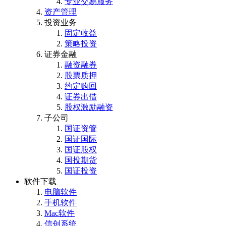
专业交易服务
资产管理
投资业务
固定收益
策略投资
证券金融
融资融券
股票质押
约定购回
证券出借
股权激励融资
子公司
国证资管
国证国际
国证股权
国投期货
国证投资
软件下载
电脑软件
手机软件
Mac软件
信创系统