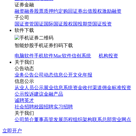
证券金融
融资融券
股票质押
约定购回
证券出借
股权激励融资
子公司
国证资管
国证国际
国证股权
国投期货
国证投资
软件下载
智能炒股
手机证券
扫码下载
电脑软件
手机软件
Mac软件
信创系统
机构投资
关于我们
公告动态
业务公告
公司动态
信息公开
文化年报
信息公示
从业人员公示
展业信息系统
资金收付渠道
佣金标准
投资
公示
投诉建议
金融产品
诚聘英才
社会招聘
校园招聘
实习招聘
关于我们
公司简介
董事高管
发展历程
组织架构
联系总部
营业网点
立即开户