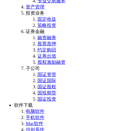
专业交易服务
资产管理
投资业务
固定收益
策略投资
证券金融
融资融券
股票质押
约定购回
证券出借
股权激励融资
子公司
国证资管
国证国际
国证股权
国投期货
国证投资
软件下载
电脑软件
手机软件
Mac软件
信创系统