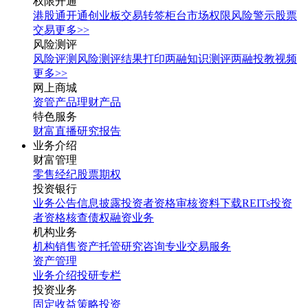
权限开通
港股通开通
创业板交易转签
柜台市场权限
风险警示股票
交易
更多>>
风险测评
风险评测
风险测评结果打印
两融知识测评
两融投教视频
更多>>
网上商城
资管产品
理财产品
特色服务
财富直播
研究报告
业务介绍
财富管理
零售经纪
股票期权
投资银行
业务公告
信息披露
投资者资格审核
资料下载
REITs投资
者资格核查
债权融资业务
机构业务
机构销售
资产托管
研究咨询
专业交易服务
资产管理
业务介绍
投研专栏
投资业务
固定收益
策略投资