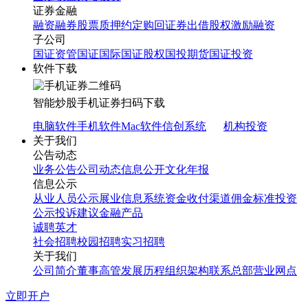
证券金融
融资融券
股票质押
约定购回
证券出借
股权激励融资
子公司
国证资管
国证国际
国证股权
国投期货
国证投资
软件下载
智能炒股
手机证券
扫码下载
电脑软件
手机软件
Mac软件
信创系统
机构投资
关于我们
公告动态
业务公告
公司动态
信息公开
文化年报
信息公示
从业人员公示
展业信息系统
资金收付渠道
佣金标准
投资
公示
投诉建议
金融产品
诚聘英才
社会招聘
校园招聘
实习招聘
关于我们
公司简介
董事高管
发展历程
组织架构
联系总部
营业网点
立即开户