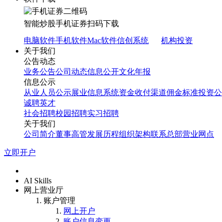
智能炒股
手机证券
扫码下载
电脑软件
手机软件
Mac软件
信创系统
机构投资
关于我们
公告动态
业务公告
公司动态
信息公开
文化年报
信息公示
从业人员公示
展业信息系统
资金收付渠道
佣金标准
投资公
诚聘英才
社会招聘
校园招聘
实习招聘
关于我们
公司简介
董事高管
发展历程
组织架构
联系总部
营业网点
立即开户
首页
AI Skills
网上营业厅
账户管理
网上开户
账户信息变更