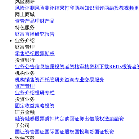
风险测评
风险评测
风险测评结果打印
两融知识测评
两融投教视频
更
网上商城
资管产品
理财产品
特色服务
财富直播
研究报告
业务介绍
财富管理
零售经纪
股票期权
投资银行
业务公告
信息披露
投资者资格审核
资料下载
REITs投资
机构业务
机构销售
资产托管
研究咨询
专业交易服务
资产管理
业务介绍
投研专栏
投资业务
固定收益
策略投资
证券金融
融资融券
股票质押
约定购回
证券出借
股权激励融资
子公司
国证资管
国证国际
国证股权
国投期货
国证投资
软件下载