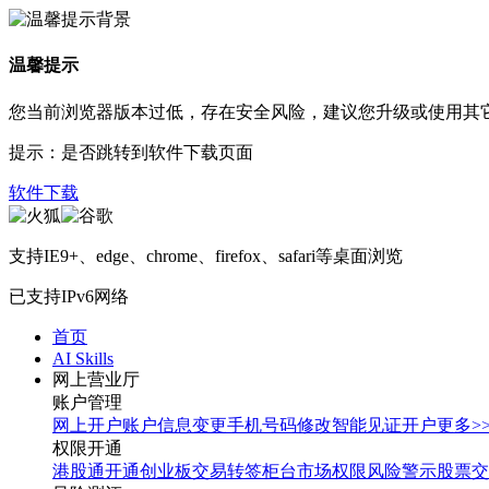
温馨提示
您当前浏览器版本过低，存在安全风险，建议您升级或使用其
提示：是否跳转到软件下载页面
软件下载
支持IE9+、edge、chrome、firefox、safari等桌面浏览
已支持IPv6网络
首页
AI Skills
网上营业厅
账户管理
网上开户
账户信息变更
手机号码修改
智能见证开户
更多>
权限开通
港股通开通
创业板交易转签
柜台市场权限
风险警示股票交