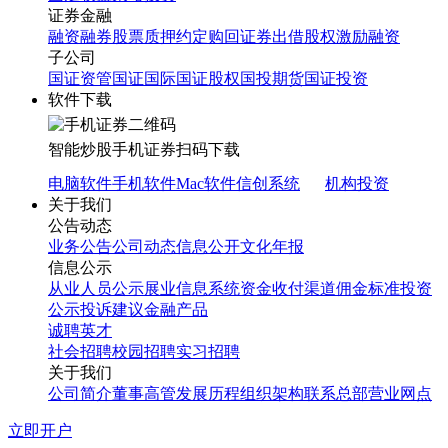
证券金融
融资融券
股票质押
约定购回
证券出借
股权激励融资
子公司
国证资管
国证国际
国证股权
国投期货
国证投资
软件下载
智能炒股
手机证券
扫码下载
电脑软件
手机软件
Mac软件
信创系统
机构投资
关于我们
公告动态
业务公告
公司动态
信息公开
文化年报
信息公示
从业人员公示
展业信息系统
资金收付渠道
佣金标准
投资
公示
投诉建议
金融产品
诚聘英才
社会招聘
校园招聘
实习招聘
关于我们
公司简介
董事高管
发展历程
组织架构
联系总部
营业网点
立即开户