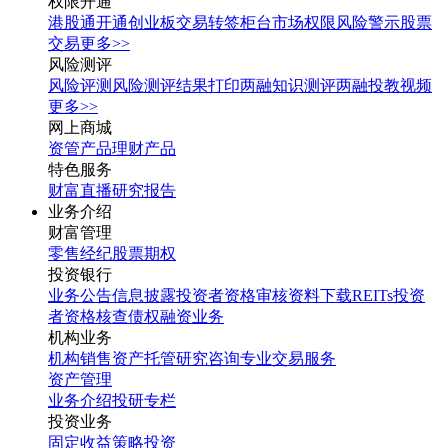
权限开通
港股通开通
创业板交易转签
柜台市场权限
风险警示股票
交易
更多>>
风险测评
风险评测
风险测评结果打印
两融知识测评
两融投教视频
更多>>
网上商城
资管产品
理财产品
特色服务
财富直播
研究报告
业务介绍
财富管理
零售经纪
股票期权
投资银行
业务公告
信息披露
投资者资格审核
资料下载
REITs投资
者资格核查
债权融资业务
机构业务
机构销售
资产托管
研究咨询
专业交易服务
资产管理
业务介绍
投研专栏
投资业务
固定收益
策略投资