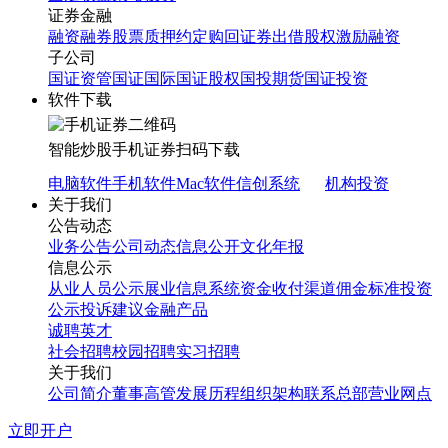
证券金融
融资融券
股票质押
约定购回
证券出借
股权激励融资
子公司
国证资管
国证国际
国证股权
国投期货
国证投资
软件下载
智能炒股
手机证券
扫码下载
电脑软件
手机软件
Mac软件
信创系统
机构投资
关于我们
公告动态
业务公告
公司动态
信息公开
文化年报
信息公示
从业人员公示
展业信息系统
资金收付渠道
佣金标准
投资
公示
投诉建议
金融产品
诚聘英才
社会招聘
校园招聘
实习招聘
关于我们
公司简介
董事高管
发展历程
组织架构
联系总部
营业网点
立即开户