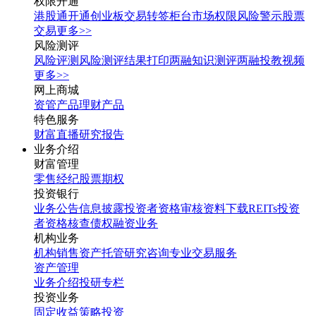
权限开通
港股通开通
创业板交易转签
柜台市场权限
风险警示股票
交易
更多>>
风险测评
风险评测
风险测评结果打印
两融知识测评
两融投教视频
更多>>
网上商城
资管产品
理财产品
特色服务
财富直播
研究报告
业务介绍
财富管理
零售经纪
股票期权
投资银行
业务公告
信息披露
投资者资格审核
资料下载
REITs投资
者资格核查
债权融资业务
机构业务
机构销售
资产托管
研究咨询
专业交易服务
资产管理
业务介绍
投研专栏
投资业务
固定收益
策略投资