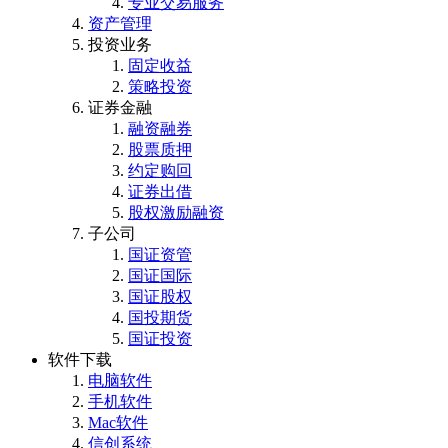
专业交易服务
资产管理
投资业务
固定收益
策略投资
证券金融
融资融券
股票质押
约定购回
证券出借
股权激励融资
子公司
国证资管
国证国际
国证股权
国投期货
国证投资
软件下载
电脑软件
手机软件
Mac软件
信创系统