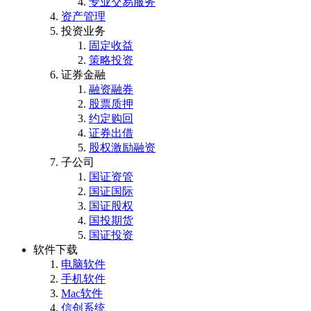
专业交易服务
资产管理
投资业务
固定收益
策略投资
证券金融
融资融券
股票质押
约定购回
证券出借
股权激励融资
子公司
国证资管
国证国际
国证股权
国投期货
国证投资
软件下载
电脑软件
手机软件
Mac软件
信创系统