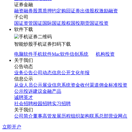
证券金融
融资融券
股票质押
约定购回
证券出借
股权激励融资
子公司
国证资管
国证国际
国证股权
国投期货
国证投资
软件下载
智能炒股
手机证券
扫码下载
电脑软件
手机软件
Mac软件
信创系统
机构投资
关于我们
公告动态
业务公告
公司动态
信息公开
文化年报
信息公示
从业人员公示
展业信息系统
资金收付渠道
佣金标准
投资
公示
投诉建议
金融产品
诚聘英才
社会招聘
校园招聘
实习招聘
关于我们
公司简介
董事高管
发展历程
组织架构
联系总部
营业网点
立即开户