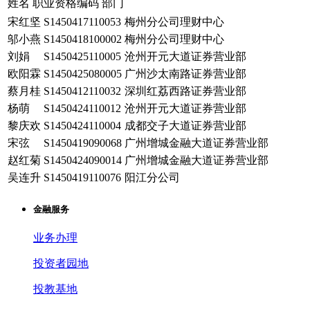
姓名
职业资格编码
部门
宋红坚
S1450417110053
梅州分公司理财中心
邬小燕
S1450418100002
梅州分公司理财中心
刘娟
S1450425110005
沧州开元大道证券营业部
欧阳霖
S1450425080005
广州沙太南路证券营业部
蔡月桂
S1450412110032
深圳红荔西路证券营业部
杨萌
S1450424110012
沧州开元大道证券营业部
黎庆欢
S1450424110004
成都交子大道证券营业部
宋弦
S1450419090068
广州增城金融大道证券营业部
赵红菊
S1450424090014
广州增城金融大道证券营业部
吴连升
S1450419110076
阳江分公司
金融服务
业务办理
投资者园地
投教基地