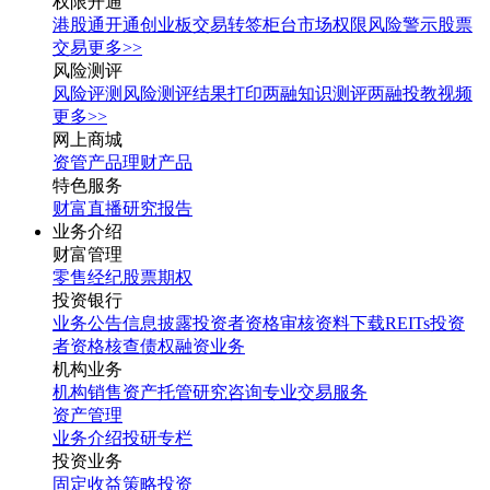
权限开通
港股通开通
创业板交易转签
柜台市场权限
风险警示股票
交易
更多>>
风险测评
风险评测
风险测评结果打印
两融知识测评
两融投教视频
更多>>
网上商城
资管产品
理财产品
特色服务
财富直播
研究报告
业务介绍
财富管理
零售经纪
股票期权
投资银行
业务公告
信息披露
投资者资格审核
资料下载
REITs投资
者资格核查
债权融资业务
机构业务
机构销售
资产托管
研究咨询
专业交易服务
资产管理
业务介绍
投研专栏
投资业务
固定收益
策略投资