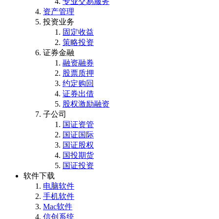
专业交易服务
资产管理
投资业务
固定收益
策略投资
证券金融
融资融券
股票质押
约定购回
证券出借
股权激励融资
子公司
国证资管
国证国际
国证股权
国投期货
国证投资
软件下载
电脑软件
手机软件
Mac软件
信创系统