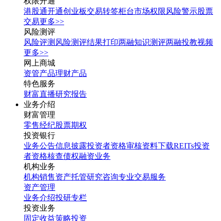
权限开通
港股通开通
创业板交易转签
柜台市场权限
风险警示股票
交易
更多>>
风险测评
风险评测
风险测评结果打印
两融知识测评
两融投教视频
更多>>
网上商城
资管产品
理财产品
特色服务
财富直播
研究报告
业务介绍
财富管理
零售经纪
股票期权
投资银行
业务公告
信息披露
投资者资格审核
资料下载
REITs投资
者资格核查
债权融资业务
机构业务
机构销售
资产托管
研究咨询
专业交易服务
资产管理
业务介绍
投研专栏
投资业务
固定收益
策略投资