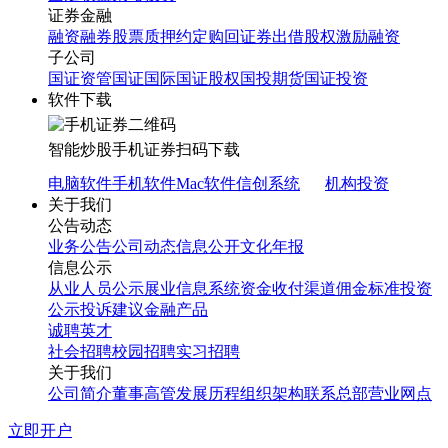
证券金融
融资融券
股票质押
约定购回
证券出借
股权激励融资
子公司
国证资管
国证国际
国证股权
国投期货
国证投资
软件下载
智能炒股
手机证券
扫码下载
电脑软件
手机软件
Mac软件
信创系统
机构投资
关于我们
公告动态
业务公告
公司动态
信息公开
文化年报
信息公示
从业人员公示
展业信息系统
资金收付渠道
佣金标准
投资
公示
投诉建议
金融产品
诚聘英才
社会招聘
校园招聘
实习招聘
关于我们
公司简介
董事高管
发展历程
组织架构
联系总部
营业网点
立即开户