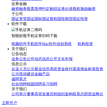
证券金融
融资融券
股票质押
约定购回
证券出借
股权激励融资
子公司
国证资管
国证国际
国证股权
国投期货
国证投资
软件下载
智能炒股
手机证券
扫码下载
电脑软件
手机软件
Mac软件
信创系统
机构投资
关于我们
公告动态
业务公告
公司动态
信息公开
文化年报
信息公示
从业人员公示
展业信息系统
资金收付渠道
佣金标准
投资
公示
投诉建议
金融产品
诚聘英才
社会招聘
校园招聘
实习招聘
关于我们
公司简介
董事高管
发展历程
组织架构
联系总部
营业网点
立即开户