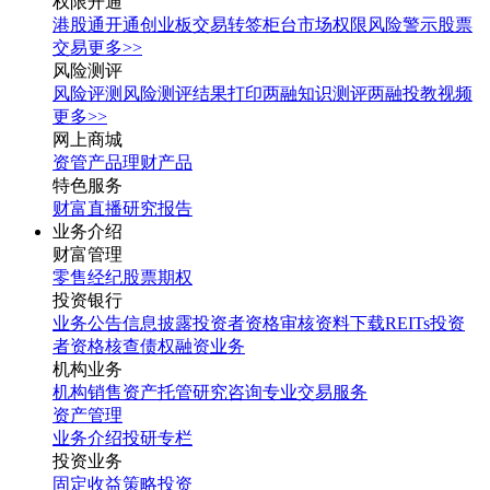
权限开通
港股通开通
创业板交易转签
柜台市场权限
风险警示股票
交易
更多>>
风险测评
风险评测
风险测评结果打印
两融知识测评
两融投教视频
更多>>
网上商城
资管产品
理财产品
特色服务
财富直播
研究报告
业务介绍
财富管理
零售经纪
股票期权
投资银行
业务公告
信息披露
投资者资格审核
资料下载
REITs投资
者资格核查
债权融资业务
机构业务
机构销售
资产托管
研究咨询
专业交易服务
资产管理
业务介绍
投研专栏
投资业务
固定收益
策略投资