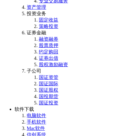
专业交易服务
资产管理
投资业务
固定收益
策略投资
证券金融
融资融券
股票质押
约定购回
证券出借
股权激励融资
子公司
国证资管
国证国际
国证股权
国投期货
国证投资
软件下载
电脑软件
手机软件
Mac软件
信创系统