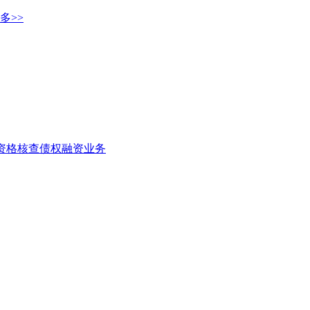
多>>
者资格核查
债权融资业务