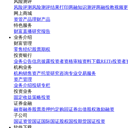
风险测评
风险评测
风险测评结果打印
两融知识测评
两融投教视频
更
网上商城
资管产品
理财产品
特色服务
财富直播
研究报告
业务介绍
财富管理
零售经纪
股票期权
投资银行
业务公告
信息披露
投资者资格审核
资料下载
REITs投资
机构业务
机构销售
资产托管
研究咨询
专业交易服务
资产管理
业务介绍
投研专栏
投资业务
固定收益
策略投资
证券金融
融资融券
股票质押
约定购回
证券出借
股权激励融资
子公司
国证资管
国证国际
国证股权
国投期货
国证投资
软件下载