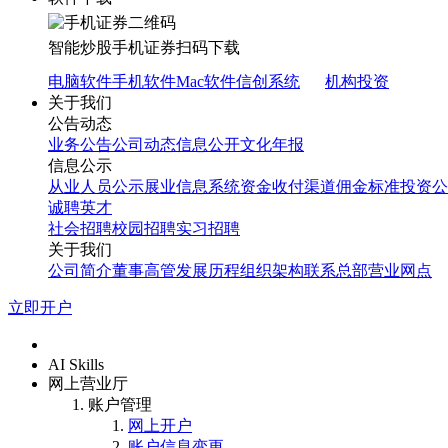
智能炒股
手机证券
扫码下载
电脑软件
手机软件
Mac软件
信创系统
机构投资
关于我们
公告动态
业务公告
公司动态
信息公开
文化年报
信息公示
从业人员公示
展业信息系统
资金收付渠道
佣金标准
投资公
诚聘英才
社会招聘
校园招聘
实习招聘
关于我们
公司简介
董事高管
发展历程
组织架构
联系总部
营业网点
立即开户
首页
AI Skills
网上营业厅
账户管理
网上开户
账户信息变更