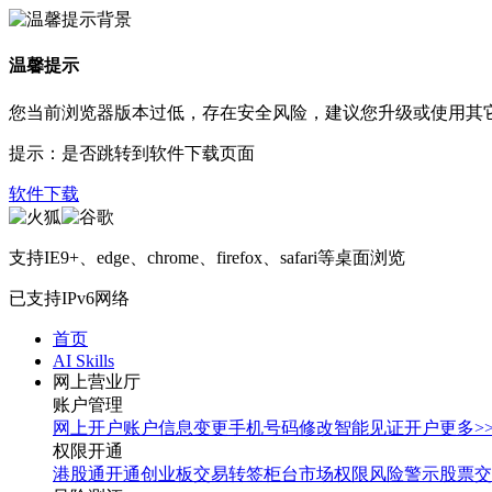
温馨提示
您当前浏览器版本过低，存在安全风险，建议您升级或使用其
提示：是否跳转到软件下载页面
软件下载
支持IE9+、edge、chrome、firefox、safari等桌面浏览
已支持IPv6网络
首页
AI Skills
网上营业厅
账户管理
网上开户
账户信息变更
手机号码修改
智能见证开户
更多>
权限开通
港股通开通
创业板交易转签
柜台市场权限
风险警示股票交