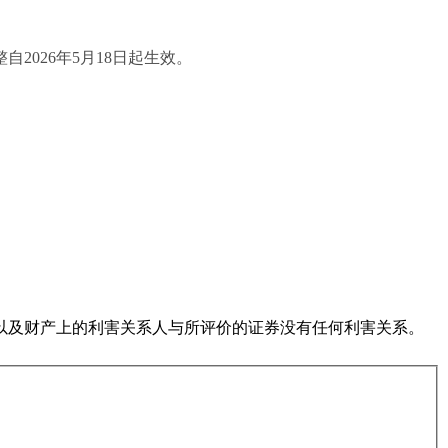
自202
6
年
5
月
18
日起生效。
以及财产上的利害关系人与所评价的证券没有任何利害关系。