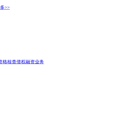
多>>
者资格核查
债权融资业务