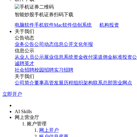
智能炒股
手机证券
扫码下载
电脑软件
手机软件
Mac软件
信创系统
机构投资
关于我们
公告动态
业务公告
公司动态
信息公开
文化年报
信息公示
从业人员公示
展业信息系统
资金收付渠道
佣金标准
投资公
诚聘英才
社会招聘
校园招聘
实习招聘
关于我们
公司简介
董事高管
发展历程
组织架构
联系总部
营业网点
立即开户
首页
AI Skills
网上营业厅
账户管理
网上开户
账户信息变更