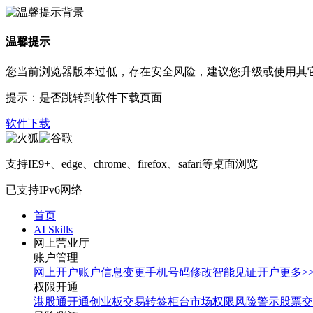
温馨提示
您当前浏览器版本过低，存在安全风险，建议您升级或使用其
提示：是否跳转到软件下载页面
软件下载
支持IE9+、edge、chrome、firefox、safari等桌面浏览
已支持IPv6网络
首页
AI Skills
网上营业厅
账户管理
网上开户
账户信息变更
手机号码修改
智能见证开户
更多>
权限开通
港股通开通
创业板交易转签
柜台市场权限
风险警示股票交