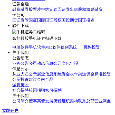
证券金融
融资融券
股票质押
约定购回
证券出借
股权激励融资
子公司
国证资管
国证国际
国证股权
国投期货
国证投资
软件下载
智能炒股
手机证券
扫码下载
电脑软件
手机软件
Mac软件
信创系统
机构投资
关于我们
公告动态
业务公告
公司动态
信息公开
文化年报
信息公示
从业人员公示
展业信息系统
资金收付渠道
佣金标准
投资
公示
投诉建议
金融产品
诚聘英才
社会招聘
校园招聘
实习招聘
关于我们
公司简介
董事高管
发展历程
组织架构
联系总部
营业网点
立即开户