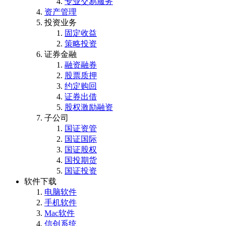
专业交易服务
资产管理
投资业务
固定收益
策略投资
证券金融
融资融券
股票质押
约定购回
证券出借
股权激励融资
子公司
国证资管
国证国际
国证股权
国投期货
国证投资
软件下载
电脑软件
手机软件
Mac软件
信创系统