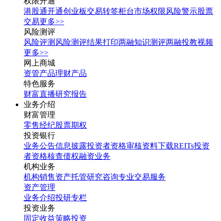
权限开通
港股通开通
创业板交易转签
柜台市场权限
风险警示股票
交易
更多>>
风险测评
风险评测
风险测评结果打印
两融知识测评
两融投教视频
更多>>
网上商城
资管产品
理财产品
特色服务
财富直播
研究报告
业务介绍
财富管理
零售经纪
股票期权
投资银行
业务公告
信息披露
投资者资格审核
资料下载
REITs投资
者资格核查
债权融资业务
机构业务
机构销售
资产托管
研究咨询
专业交易服务
资产管理
业务介绍
投研专栏
投资业务
固定收益
策略投资