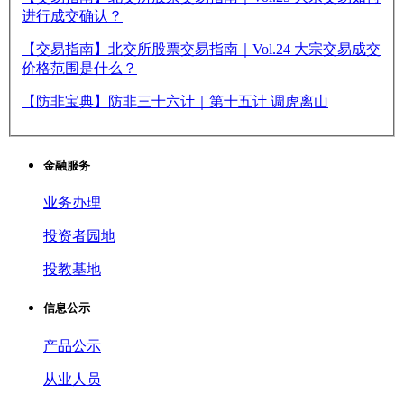
进行成交确认？
【交易指南】北交所股票交易指南｜Vol.24 大宗交易成交
价格范围是什么？
【防非宝典】防非三十六计｜第十五计 调虎离山
金融服务
业务办理
投资者园地
投教基地
信息公示
产品公示
从业人员