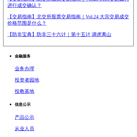
进行成交确认？
【交易指南】北交所股票交易指南｜Vol.24 大宗交易成交
价格范围是什么？
【防非宝典】防非三十六计｜第十五计 调虎离山
金融服务
业务办理
投资者园地
投教基地
信息公示
产品公示
从业人员