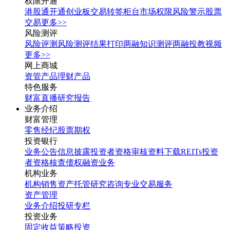
权限开通
港股通开通
创业板交易转签
柜台市场权限
风险警示股票
交易
更多>>
风险测评
风险评测
风险测评结果打印
两融知识测评
两融投教视频
更多>>
网上商城
资管产品
理财产品
特色服务
财富直播
研究报告
业务介绍
财富管理
零售经纪
股票期权
投资银行
业务公告
信息披露
投资者资格审核
资料下载
REITs投资
者资格核查
债权融资业务
机构业务
机构销售
资产托管
研究咨询
专业交易服务
资产管理
业务介绍
投研专栏
投资业务
固定收益
策略投资