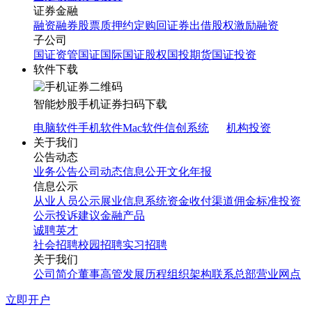
证券金融
融资融券
股票质押
约定购回
证券出借
股权激励融资
子公司
国证资管
国证国际
国证股权
国投期货
国证投资
软件下载
智能炒股
手机证券
扫码下载
电脑软件
手机软件
Mac软件
信创系统
机构投资
关于我们
公告动态
业务公告
公司动态
信息公开
文化年报
信息公示
从业人员公示
展业信息系统
资金收付渠道
佣金标准
投资
公示
投诉建议
金融产品
诚聘英才
社会招聘
校园招聘
实习招聘
关于我们
公司简介
董事高管
发展历程
组织架构
联系总部
营业网点
立即开户