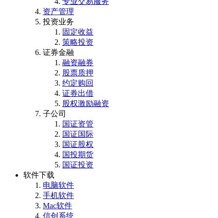
专业交易服务
资产管理
投资业务
固定收益
策略投资
证券金融
融资融券
股票质押
约定购回
证券出借
股权激励融资
子公司
国证资管
国证国际
国证股权
国投期货
国证投资
软件下载
电脑软件
手机软件
Mac软件
信创系统