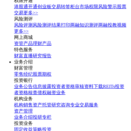
权限开通
港股通开通
创业板交易转签
柜台市场权限
风险警示股票
交易
更多>>
风险测评
风险评测
风险测评结果打印
两融知识测评
两融投教视频
更多>>
网上商城
资管产品
理财产品
特色服务
财富直播
研究报告
业务介绍
财富管理
零售经纪
股票期权
投资银行
业务公告
信息披露
投资者资格审核
资料下载
REITs投资
者资格核查
债权融资业务
机构业务
机构销售
资产托管
研究咨询
专业交易服务
资产管理
业务介绍
投研专栏
投资业务
固定收益
策略投资