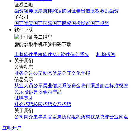
证券金融
融资融券
股票质押
约定购回
证券出借
股权激励融资
子公司
国证资管
国证国际
国证股权
国投期货
国证投资
软件下载
智能炒股
手机证券
扫码下载
电脑软件
手机软件
Mac软件
信创系统
机构投资
关于我们
公告动态
业务公告
公司动态
信息公开
文化年报
信息公示
从业人员公示
展业信息系统
资金收付渠道
佣金标准
投资
公示
投诉建议
金融产品
诚聘英才
社会招聘
校园招聘
实习招聘
关于我们
公司简介
董事高管
发展历程
组织架构
联系总部
营业网点
立即开户