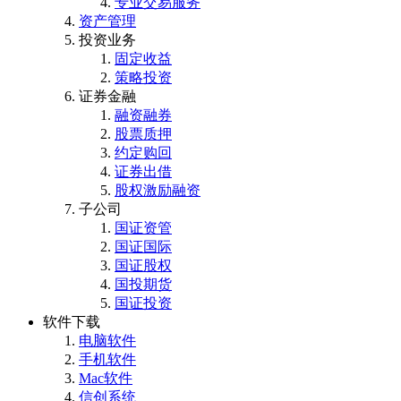
专业交易服务
资产管理
投资业务
固定收益
策略投资
证券金融
融资融券
股票质押
约定购回
证券出借
股权激励融资
子公司
国证资管
国证国际
国证股权
国投期货
国证投资
软件下载
电脑软件
手机软件
Mac软件
信创系统