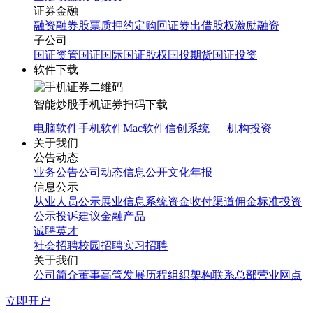
证券金融
融资融券
股票质押
约定购回
证券出借
股权激励融资
子公司
国证资管
国证国际
国证股权
国投期货
国证投资
软件下载
智能炒股
手机证券
扫码下载
电脑软件
手机软件
Mac软件
信创系统
机构投资
关于我们
公告动态
业务公告
公司动态
信息公开
文化年报
信息公示
从业人员公示
展业信息系统
资金收付渠道
佣金标准
投资
公示
投诉建议
金融产品
诚聘英才
社会招聘
校园招聘
实习招聘
关于我们
公司简介
董事高管
发展历程
组织架构
联系总部
营业网点
立即开户