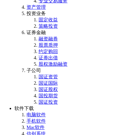
专业交易服务
资产管理
投资业务
固定收益
策略投资
证券金融
融资融券
股票质押
约定购回
证券出借
股权激励融资
子公司
国证资管
国证国际
国证股权
国投期货
国证投资
软件下载
电脑软件
手机软件
Mac软件
信创系统