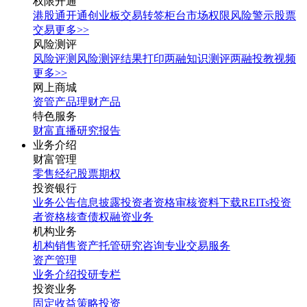
权限开通
港股通开通
创业板交易转签
柜台市场权限
风险警示股票
交易
更多>>
风险测评
风险评测
风险测评结果打印
两融知识测评
两融投教视频
更多>>
网上商城
资管产品
理财产品
特色服务
财富直播
研究报告
业务介绍
财富管理
零售经纪
股票期权
投资银行
业务公告
信息披露
投资者资格审核
资料下载
REITs投资
者资格核查
债权融资业务
机构业务
机构销售
资产托管
研究咨询
专业交易服务
资产管理
业务介绍
投研专栏
投资业务
固定收益
策略投资