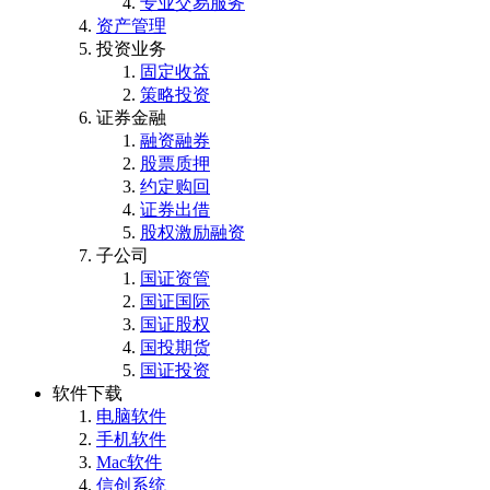
专业交易服务
资产管理
投资业务
固定收益
策略投资
证券金融
融资融券
股票质押
约定购回
证券出借
股权激励融资
子公司
国证资管
国证国际
国证股权
国投期货
国证投资
软件下载
电脑软件
手机软件
Mac软件
信创系统