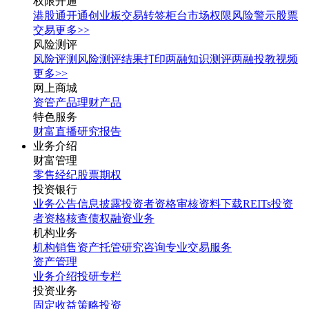
权限开通
港股通开通
创业板交易转签
柜台市场权限
风险警示股票
交易
更多>>
风险测评
风险评测
风险测评结果打印
两融知识测评
两融投教视频
更多>>
网上商城
资管产品
理财产品
特色服务
财富直播
研究报告
业务介绍
财富管理
零售经纪
股票期权
投资银行
业务公告
信息披露
投资者资格审核
资料下载
REITs投资
者资格核查
债权融资业务
机构业务
机构销售
资产托管
研究咨询
专业交易服务
资产管理
业务介绍
投研专栏
投资业务
固定收益
策略投资