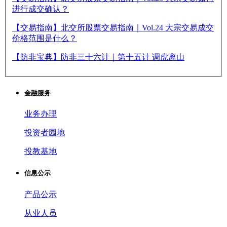
进行成交确认？
【交易指南】北交所股票交易指南｜Vol.24 大宗交易成交
价格范围是什么？
【防非宝典】防非三十六计｜第十五计 调虎离山
金融服务
业务办理
投资者园地
投教基地
信息公示
产品公示
从业人员