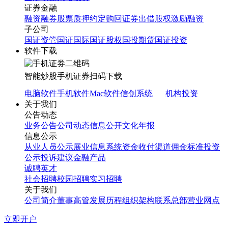
证券金融
融资融券
股票质押
约定购回
证券出借
股权激励融资
子公司
国证资管
国证国际
国证股权
国投期货
国证投资
软件下载
智能炒股
手机证券
扫码下载
电脑软件
手机软件
Mac软件
信创系统
机构投资
关于我们
公告动态
业务公告
公司动态
信息公开
文化年报
信息公示
从业人员公示
展业信息系统
资金收付渠道
佣金标准
投资
公示
投诉建议
金融产品
诚聘英才
社会招聘
校园招聘
实习招聘
关于我们
公司简介
董事高管
发展历程
组织架构
联系总部
营业网点
立即开户