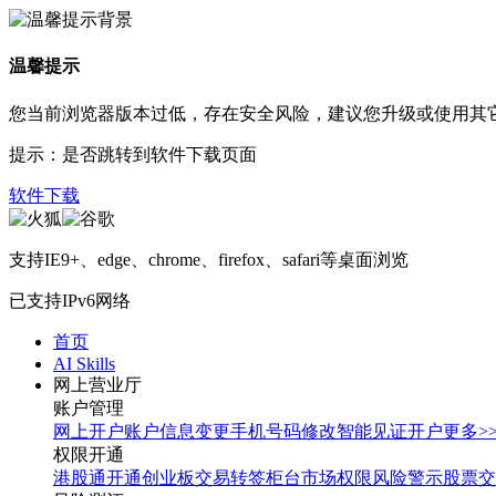
温馨提示
您当前浏览器版本过低，存在安全风险，建议您升级或使用其
提示：是否跳转到软件下载页面
软件下载
支持IE9+、edge、chrome、firefox、safari等桌面浏览
已支持IPv6网络
首页
AI Skills
网上营业厅
账户管理
网上开户
账户信息变更
手机号码修改
智能见证开户
更多>
权限开通
港股通开通
创业板交易转签
柜台市场权限
风险警示股票交