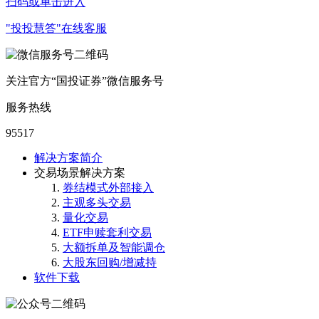
扫码或单击进入
"投投慧答"在线客服
关注官方“国投证券”微信服务号
服务热线
95517
解决方案简介
交易场景解决方案
券结模式外部接入
主观多头交易
量化交易
ETF申赎套利交易
大额拆单及智能调仓
大股东回购/增减持
软件下载