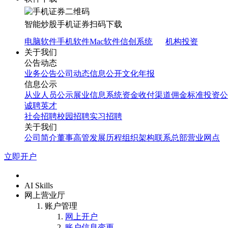
智能炒股
手机证券
扫码下载
电脑软件
手机软件
Mac软件
信创系统
机构投资
关于我们
公告动态
业务公告
公司动态
信息公开
文化年报
信息公示
从业人员公示
展业信息系统
资金收付渠道
佣金标准
投资公
诚聘英才
社会招聘
校园招聘
实习招聘
关于我们
公司简介
董事高管
发展历程
组织架构
联系总部
营业网点
立即开户
首页
AI Skills
网上营业厅
账户管理
网上开户
账户信息变更