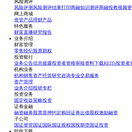
风险测评
风险评测
风险测评结果打印
两融知识测评
两融投教视频
更
网上商城
资管产品
理财产品
特色服务
财富直播
研究报告
业务介绍
财富管理
零售经纪
股票期权
投资银行
业务公告
信息披露
投资者资格审核
资料下载
REITs投资
机构业务
机构销售
资产托管
研究咨询
专业交易服务
资产管理
业务介绍
投研专栏
投资业务
固定收益
策略投资
证券金融
融资融券
股票质押
约定购回
证券出借
股权激励融资
子公司
国证资管
国证国际
国证股权
国投期货
国证投资
软件下载