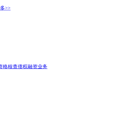
多>>
者资格核查
债权融资业务