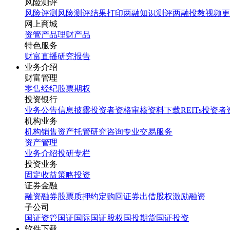
风险测评
风险评测
风险测评结果打印
两融知识测评
两融投教视频
更
网上商城
资管产品
理财产品
特色服务
财富直播
研究报告
业务介绍
财富管理
零售经纪
股票期权
投资银行
业务公告
信息披露
投资者资格审核
资料下载
REITs投资
机构业务
机构销售
资产托管
研究咨询
专业交易服务
资产管理
业务介绍
投研专栏
投资业务
固定收益
策略投资
证券金融
融资融券
股票质押
约定购回
证券出借
股权激励融资
子公司
国证资管
国证国际
国证股权
国投期货
国证投资
软件下载