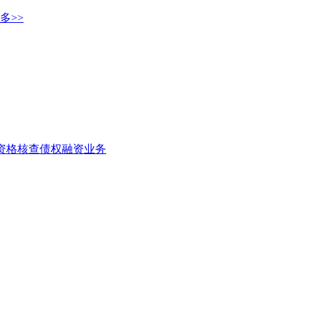
多>>
者资格核查
债权融资业务