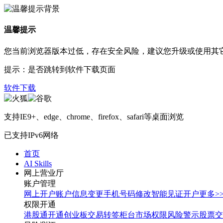
温馨提示
您当前浏览器版本过低，存在安全风险，建议您升级或使用其
提示：是否跳转到软件下载页面
软件下载
支持IE9+、edge、chrome、firefox、safari等桌面浏览
已支持IPv6网络
首页
AI Skills
网上营业厅
账户管理
网上开户
账户信息变更
手机号码修改
智能见证开户
更多>
权限开通
港股通开通
创业板交易转签
柜台市场权限
风险警示股票交