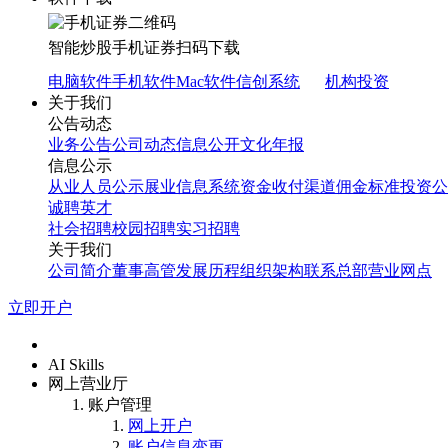
智能炒股
手机证券
扫码下载
电脑软件
手机软件
Mac软件
信创系统
机构投资
关于我们
公告动态
业务公告
公司动态
信息公开
文化年报
信息公示
从业人员公示
展业信息系统
资金收付渠道
佣金标准
投资公
诚聘英才
社会招聘
校园招聘
实习招聘
关于我们
公司简介
董事高管
发展历程
组织架构
联系总部
营业网点
立即开户
首页
AI Skills
网上营业厅
账户管理
网上开户
账户信息变更