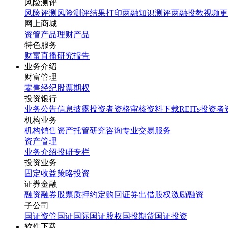
风险测评
风险评测
风险测评结果打印
两融知识测评
两融投教视频
更
网上商城
资管产品
理财产品
特色服务
财富直播
研究报告
业务介绍
财富管理
零售经纪
股票期权
投资银行
业务公告
信息披露
投资者资格审核
资料下载
REITs投资
机构业务
机构销售
资产托管
研究咨询
专业交易服务
资产管理
业务介绍
投研专栏
投资业务
固定收益
策略投资
证券金融
融资融券
股票质押
约定购回
证券出借
股权激励融资
子公司
国证资管
国证国际
国证股权
国投期货
国证投资
软件下载