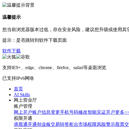
温馨提示
您当前浏览器版本过低，存在安全风险，建议您升级或使用其
提示：是否跳转到软件下载页面
软件下载
支持IE9+、edge、chrome、firefox、safari等桌面浏览
已支持IPv6网络
首页
AI Skills
网上营业厅
账户管理
网上开户
账户信息变更
手机号码修改
智能见证开户
更多>
权限开通
港股通开通
创业板交易转签
柜台市场权限
风险警示股票交