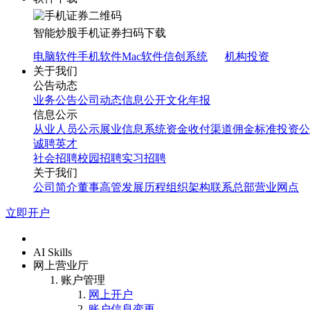
智能炒股
手机证券
扫码下载
电脑软件
手机软件
Mac软件
信创系统
机构投资
关于我们
公告动态
业务公告
公司动态
信息公开
文化年报
信息公示
从业人员公示
展业信息系统
资金收付渠道
佣金标准
投资公
诚聘英才
社会招聘
校园招聘
实习招聘
关于我们
公司简介
董事高管
发展历程
组织架构
联系总部
营业网点
立即开户
首页
AI Skills
网上营业厅
账户管理
网上开户
账户信息变更