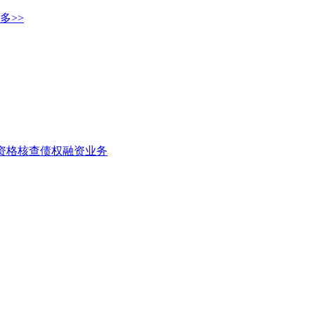
多>>
者资格核查
债权融资业务