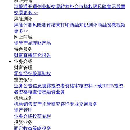
权限开通
港股通开通
创业板交易转签
柜台市场权限
风险警示股票
交易
更多>>
风险测评
风险评测
风险测评结果打印
两融知识测评
两融投教视频
更多>>
网上商城
资管产品
理财产品
特色服务
财富直播
研究报告
业务介绍
财富管理
零售经纪
股票期权
投资银行
业务公告
信息披露
投资者资格审核
资料下载
REITs投资
者资格核查
债权融资业务
机构业务
机构销售
资产托管
研究咨询
专业交易服务
资产管理
业务介绍
投研专栏
投资业务
固定收益
策略投资