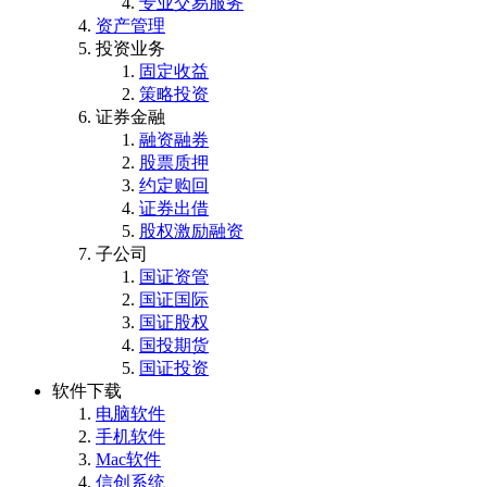
专业交易服务
资产管理
投资业务
固定收益
策略投资
证券金融
融资融券
股票质押
约定购回
证券出借
股权激励融资
子公司
国证资管
国证国际
国证股权
国投期货
国证投资
软件下载
电脑软件
手机软件
Mac软件
信创系统