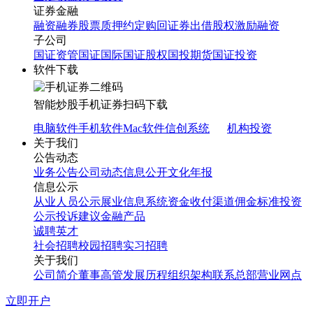
证券金融
融资融券
股票质押
约定购回
证券出借
股权激励融资
子公司
国证资管
国证国际
国证股权
国投期货
国证投资
软件下载
智能炒股
手机证券
扫码下载
电脑软件
手机软件
Mac软件
信创系统
机构投资
关于我们
公告动态
业务公告
公司动态
信息公开
文化年报
信息公示
从业人员公示
展业信息系统
资金收付渠道
佣金标准
投资
公示
投诉建议
金融产品
诚聘英才
社会招聘
校园招聘
实习招聘
关于我们
公司简介
董事高管
发展历程
组织架构
联系总部
营业网点
立即开户