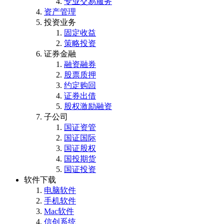
专业交易服务
资产管理
投资业务
固定收益
策略投资
证券金融
融资融券
股票质押
约定购回
证券出借
股权激励融资
子公司
国证资管
国证国际
国证股权
国投期货
国证投资
软件下载
电脑软件
手机软件
Mac软件
信创系统