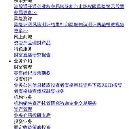
权限开通
港股通开通
创业板交易转签
柜台市场权限
风险警示股票
交易
更多>>
风险测评
风险评测
风险测评结果打印
两融知识测评
两融投教视频
更多>>
网上商城
资管产品
理财产品
特色服务
财富直播
研究报告
业务介绍
财富管理
零售经纪
股票期权
投资银行
业务公告
信息披露
投资者资格审核
资料下载
REITs投资
者资格核查
债权融资业务
机构业务
机构销售
资产托管
研究咨询
专业交易服务
资产管理
业务介绍
投研专栏
投资业务
固定收益
策略投资