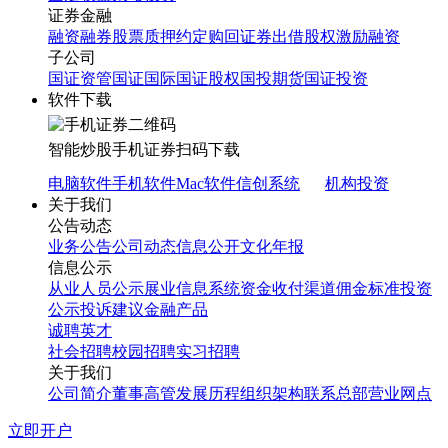
证券金融
融资融券
股票质押
约定购回
证券出借
股权激励融资
子公司
国证资管
国证国际
国证股权
国投期货
国证投资
软件下载
智能炒股
手机证券
扫码下载
电脑软件
手机软件
Mac软件
信创系统
机构投资
关于我们
公告动态
业务公告
公司动态
信息公开
文化年报
信息公示
从业人员公示
展业信息系统
资金收付渠道
佣金标准
投资
公示
投诉建议
金融产品
诚聘英才
社会招聘
校园招聘
实习招聘
关于我们
公司简介
董事高管
发展历程
组织架构
联系总部
营业网点
立即开户