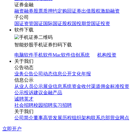
证券金融
融资融券
股票质押
约定购回
证券出借
股权激励融资
子公司
国证资管
国证国际
国证股权
国投期货
国证投资
软件下载
智能炒股
手机证券
扫码下载
电脑软件
手机软件
Mac软件
信创系统
机构投资
关于我们
公告动态
业务公告
公司动态
信息公开
文化年报
信息公示
从业人员公示
展业信息系统
资金收付渠道
佣金标准
投资
公示
投诉建议
金融产品
诚聘英才
社会招聘
校园招聘
实习招聘
关于我们
公司简介
董事高管
发展历程
组织架构
联系总部
营业网点
立即开户