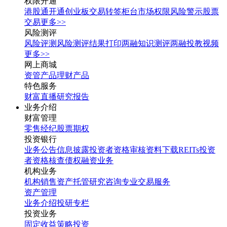
权限开通
港股通开通
创业板交易转签
柜台市场权限
风险警示股票
交易
更多>>
风险测评
风险评测
风险测评结果打印
两融知识测评
两融投教视频
更多>>
网上商城
资管产品
理财产品
特色服务
财富直播
研究报告
业务介绍
财富管理
零售经纪
股票期权
投资银行
业务公告
信息披露
投资者资格审核
资料下载
REITs投资
者资格核查
债权融资业务
机构业务
机构销售
资产托管
研究咨询
专业交易服务
资产管理
业务介绍
投研专栏
投资业务
固定收益
策略投资