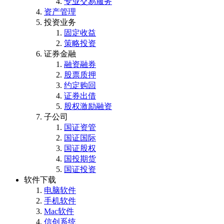
专业交易服务
资产管理
投资业务
固定收益
策略投资
证券金融
融资融券
股票质押
约定购回
证券出借
股权激励融资
子公司
国证资管
国证国际
国证股权
国投期货
国证投资
软件下载
电脑软件
手机软件
Mac软件
信创系统