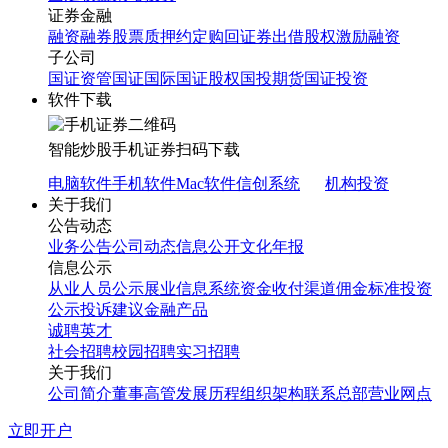
证券金融
融资融券
股票质押
约定购回
证券出借
股权激励融资
子公司
国证资管
国证国际
国证股权
国投期货
国证投资
软件下载
智能炒股
手机证券
扫码下载
电脑软件
手机软件
Mac软件
信创系统
机构投资
关于我们
公告动态
业务公告
公司动态
信息公开
文化年报
信息公示
从业人员公示
展业信息系统
资金收付渠道
佣金标准
投资
公示
投诉建议
金融产品
诚聘英才
社会招聘
校园招聘
实习招聘
关于我们
公司简介
董事高管
发展历程
组织架构
联系总部
营业网点
立即开户