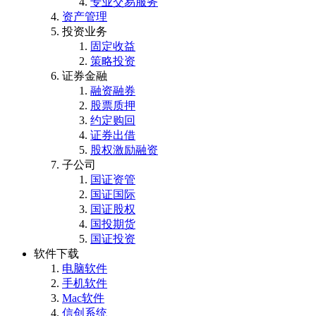
专业交易服务
资产管理
投资业务
固定收益
策略投资
证券金融
融资融券
股票质押
约定购回
证券出借
股权激励融资
子公司
国证资管
国证国际
国证股权
国投期货
国证投资
软件下载
电脑软件
手机软件
Mac软件
信创系统