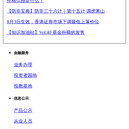
价格范围是什么？
【防非宝典】防非三十六计｜第十五计 调虎离山
8月3日生效，香港证券市场下调最低上落价位
【知识加油站】Vol.40 基金份额的发售
金融服务
业务办理
投资者园地
投教基地
信息公示
产品公示
从业人员