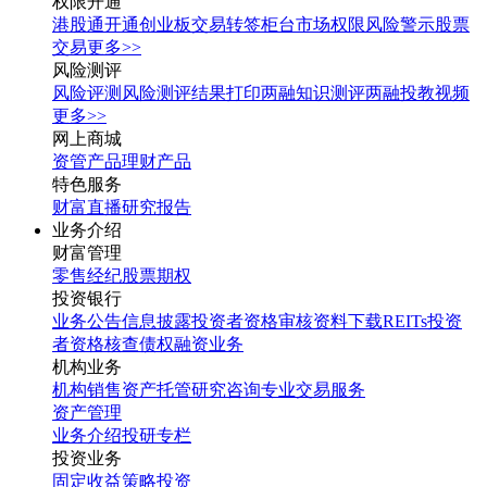
权限开通
港股通开通
创业板交易转签
柜台市场权限
风险警示股票
交易
更多>>
风险测评
风险评测
风险测评结果打印
两融知识测评
两融投教视频
更多>>
网上商城
资管产品
理财产品
特色服务
财富直播
研究报告
业务介绍
财富管理
零售经纪
股票期权
投资银行
业务公告
信息披露
投资者资格审核
资料下载
REITs投资
者资格核查
债权融资业务
机构业务
机构销售
资产托管
研究咨询
专业交易服务
资产管理
业务介绍
投研专栏
投资业务
固定收益
策略投资