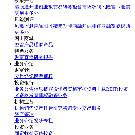
权限开通
港股通开通
创业板交易转签
柜台市场权限
风险警示股票
交易
更多>>
风险测评
风险评测
风险测评结果打印
两融知识测评
两融投教视频
更多>>
网上商城
资管产品
理财产品
特色服务
财富直播
研究报告
业务介绍
财富管理
零售经纪
股票期权
投资银行
业务公告
信息披露
投资者资格审核
资料下载
REITs投资
者资格核查
债权融资业务
机构业务
机构销售
资产托管
研究咨询
专业交易服务
资产管理
业务介绍
投研专栏
投资业务
固定收益
策略投资