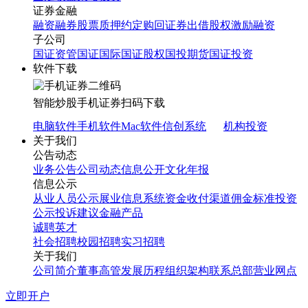
证券金融
融资融券
股票质押
约定购回
证券出借
股权激励融资
子公司
国证资管
国证国际
国证股权
国投期货
国证投资
软件下载
智能炒股
手机证券
扫码下载
电脑软件
手机软件
Mac软件
信创系统
机构投资
关于我们
公告动态
业务公告
公司动态
信息公开
文化年报
信息公示
从业人员公示
展业信息系统
资金收付渠道
佣金标准
投资
公示
投诉建议
金融产品
诚聘英才
社会招聘
校园招聘
实习招聘
关于我们
公司简介
董事高管
发展历程
组织架构
联系总部
营业网点
立即开户