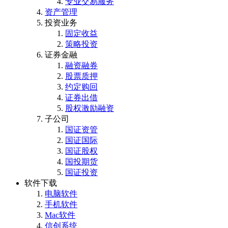
专业交易服务
资产管理
投资业务
固定收益
策略投资
证券金融
融资融券
股票质押
约定购回
证券出借
股权激励融资
子公司
国证资管
国证国际
国证股权
国投期货
国证投资
软件下载
电脑软件
手机软件
Mac软件
信创系统