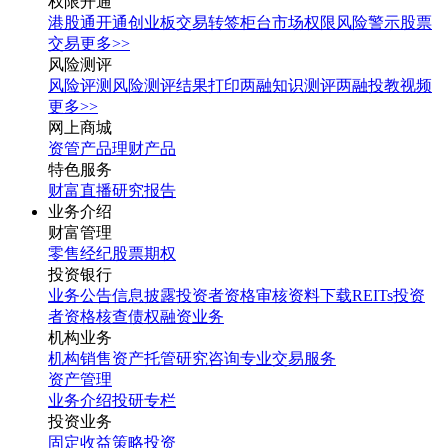
权限开通
港股通开通
创业板交易转签
柜台市场权限
风险警示股票
交易
更多>>
风险测评
风险评测
风险测评结果打印
两融知识测评
两融投教视频
更多>>
网上商城
资管产品
理财产品
特色服务
财富直播
研究报告
业务介绍
财富管理
零售经纪
股票期权
投资银行
业务公告
信息披露
投资者资格审核
资料下载
REITs投资
者资格核查
债权融资业务
机构业务
机构销售
资产托管
研究咨询
专业交易服务
资产管理
业务介绍
投研专栏
投资业务
固定收益
策略投资