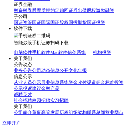
证券金融
融资融券
股票质押
约定购回
证券出借
股权激励融资
子公司
国证资管
国证国际
国证股权
国投期货
国证投资
软件下载
智能炒股
手机证券
扫码下载
电脑软件
手机软件
Mac软件
信创系统
机构投资
关于我们
公告动态
业务公告
公司动态
信息公开
文化年报
信息公示
从业人员公示
展业信息系统
资金收付渠道
佣金标准
投资
公示
投诉建议
金融产品
诚聘英才
社会招聘
校园招聘
实习招聘
关于我们
公司简介
董事高管
发展历程
组织架构
联系总部
营业网点
立即开户