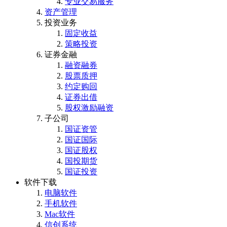
专业交易服务
资产管理
投资业务
固定收益
策略投资
证券金融
融资融券
股票质押
约定购回
证券出借
股权激励融资
子公司
国证资管
国证国际
国证股权
国投期货
国证投资
软件下载
电脑软件
手机软件
Mac软件
信创系统