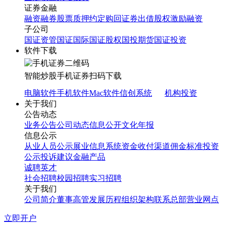
证券金融
融资融券
股票质押
约定购回
证券出借
股权激励融资
子公司
国证资管
国证国际
国证股权
国投期货
国证投资
软件下载
智能炒股
手机证券
扫码下载
电脑软件
手机软件
Mac软件
信创系统
机构投资
关于我们
公告动态
业务公告
公司动态
信息公开
文化年报
信息公示
从业人员公示
展业信息系统
资金收付渠道
佣金标准
投资
公示
投诉建议
金融产品
诚聘英才
社会招聘
校园招聘
实习招聘
关于我们
公司简介
董事高管
发展历程
组织架构
联系总部
营业网点
立即开户