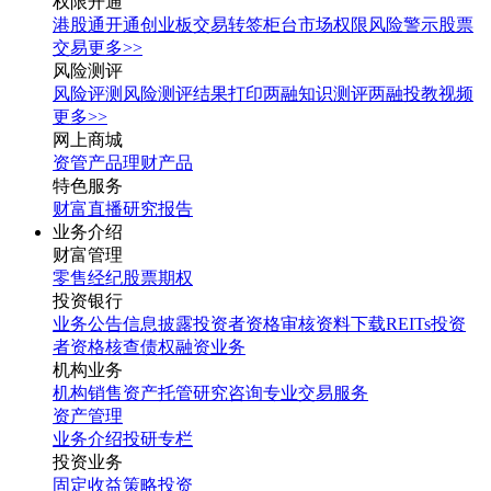
权限开通
港股通开通
创业板交易转签
柜台市场权限
风险警示股票
交易
更多>>
风险测评
风险评测
风险测评结果打印
两融知识测评
两融投教视频
更多>>
网上商城
资管产品
理财产品
特色服务
财富直播
研究报告
业务介绍
财富管理
零售经纪
股票期权
投资银行
业务公告
信息披露
投资者资格审核
资料下载
REITs投资
者资格核查
债权融资业务
机构业务
机构销售
资产托管
研究咨询
专业交易服务
资产管理
业务介绍
投研专栏
投资业务
固定收益
策略投资