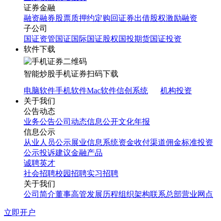
证券金融
融资融券
股票质押
约定购回
证券出借
股权激励融资
子公司
国证资管
国证国际
国证股权
国投期货
国证投资
软件下载
智能炒股
手机证券
扫码下载
电脑软件
手机软件
Mac软件
信创系统
机构投资
关于我们
公告动态
业务公告
公司动态
信息公开
文化年报
信息公示
从业人员公示
展业信息系统
资金收付渠道
佣金标准
投资
公示
投诉建议
金融产品
诚聘英才
社会招聘
校园招聘
实习招聘
关于我们
公司简介
董事高管
发展历程
组织架构
联系总部
营业网点
立即开户