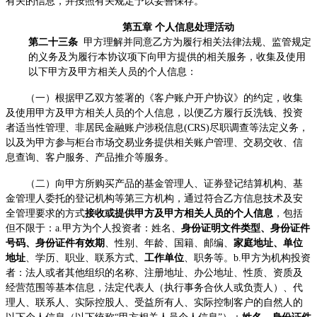
有关的信息，并按照有关规定予以妥善保存。
第五章 个人信息处理活动
第二十三条
甲方理解并同意乙方为履行相关法律法规、监管规定
的义务及为履行本协议项下向甲方提供的相关服务，收集及使用
以下甲方及甲方相关人员的个人信息：
（一）根据甲乙双方签署的《客户账户开户协议》的约定，收集
及使用甲方及甲方相关人员的个人信息，以便乙方履行反洗钱、投资
者适当性管理、非居民金融账户涉税信息(CRS)尽职调查等法定义务，
以及为甲方参与柜台市场交易业务提供相关账户管理、交易交收、信
息查询、客户服务、产品推介等服务。
（二）向甲方所购买产品的基金管理人、证券登记结算机构、基
金管理人委托的登记机构等第三方机构，通过符合乙方信息技术及安
全管理要求的方式
接收或提供甲方及甲方相关人员的个人信息
，包括
但不限于：a.甲方为个人投资者：姓名、
身份证明文件类型、身份证件
号码、身份证件有效期
、性别、年龄、国籍、邮编、
家庭地址、单位
地址
、学历、职业、联系方式、
工作单位
、职务等。b.甲方为机构投资
者：法人或者其他组织的名称、注册地址、办公地址、性质、资质及
经营范围等基本信息，法定代表人（执行事务合伙人或负责人）、代
理人、联系人、实际控股人、受益所有人、实际控制客户的自然人的