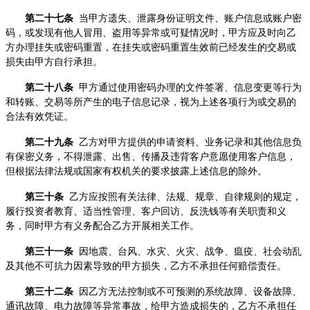
第二十七条
当甲方遗失、泄露身份证明文件、账户信息或账户密
码，或发现有他人冒用、盗用等异常或可疑情况时，甲方应及时向乙
方办理挂失或密码重置，在挂失或密码重置生效前已经发生的交易或
损失由甲方自行承担。
第二十八条
甲方通过使用密码办理的文件签署、信息变更等行为
和转账、交易等所产生的电子信息记录，视为上述各项行为或交易的
合法有效凭证。
第二十九条
乙方对甲方提供的申请资料、业务记录和其他信息负
有保密义务，不得泄露、出售、传播及违背客户意愿使用客户信息，
但根据法律法规或国家有权机关的要求披露上述信息的除外。
第三十条
乙方应按照有关法律、法规、规章、自律规则的规定，
履行投资者教育、适当性管理、客户回访、反洗钱等有关职责和义
务，同时甲方有义务配合乙方开展相关工作。
第三十一条
因地震、台风、水灾、火灾、战争、瘟疫、社会动乱
及其他不可抗力因素导致的甲方损失，乙方不承担任何赔偿责任。
第三十二条
因乙方无法控制或不可预测的系统故障、设备故障、
通讯故障、电力故障等异常事故，给甲方造成损失的，乙方不承担任