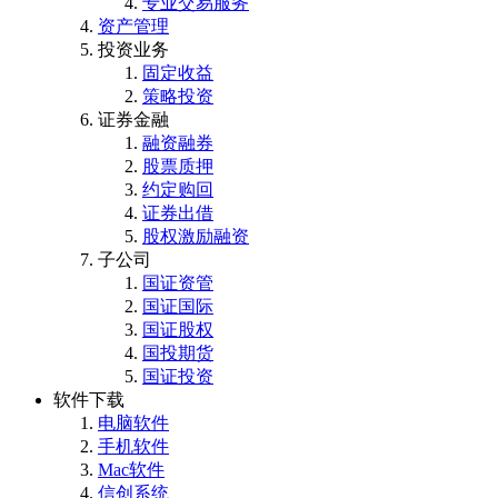
专业交易服务
资产管理
投资业务
固定收益
策略投资
证券金融
融资融券
股票质押
约定购回
证券出借
股权激励融资
子公司
国证资管
国证国际
国证股权
国投期货
国证投资
软件下载
电脑软件
手机软件
Mac软件
信创系统