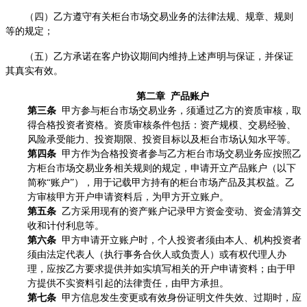
（四）乙方遵守有关柜台市场交易业务的法律法规、规章、规则
等的规定；
（五）乙方承诺在客户协议期间内维持上述
声明与保证
，并保证
其真实有效。
第二章 产品账户
第三条
甲方参与柜台市场交易业务，须通过乙方的资质审核，取
得合格投资者资格。资质审核条件包括：资产规模、交易经验、
风险承受能力、投资期限、投资目标以及柜台市场认知水平等。
第四条
甲方作为合格投资者参与乙方柜台市场交易业务应按照乙
方柜台市场
交易业务
相关规则的规定，申请开立产品账户（以下
简称“账户”），用于记载甲方持有的柜台市场产品及其权益。乙
方审核甲方开户申请资料后，为甲方开立账户。
第五条
乙方采用现有的资产账户记录甲方资金变动、资金清算交
收和计付利息等。
第六条
甲方申请开立账户时，个人投资者须由本人、机构投资者
须由法定代表人（执行事务合伙人或负责人）或有权代理人办
理，应按乙方要求提供并如实填写相关的开户申请资料；由于甲
方提供不实资料引起的法律责任，由甲方承担。
第七条
甲方信息发生变更或有效身份证明文件失效、过期时，应