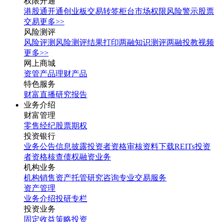
权限开通
港股通开通
创业板交易转签
柜台市场权限
风险警示股票
交易
更多>>
风险测评
风险评测
风险测评结果打印
两融知识测评
两融投教视频
更多>>
网上商城
资管产品
理财产品
特色服务
财富直播
研究报告
业务介绍
财富管理
零售经纪
股票期权
投资银行
业务公告
信息披露
投资者资格审核
资料下载
REITs投资
者资格核查
债权融资业务
机构业务
机构销售
资产托管
研究咨询
专业交易服务
资产管理
业务介绍
投研专栏
投资业务
固定收益
策略投资