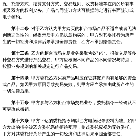
况、托管方式、结算支付方式、交易规则、收费标准等在内的所有事
项及双方的权利义务。产品合同签订方式可根据约定进行书面签订或
电子签约。
第十二条
对于乙方认为甲方购买的柜台市场产品不适当或者无法
判断适当性的，经提示后甲方仍执意购买的，甲方对其委托行为所产
生的一切经济和法律后果承担全部责任，乙方不承担赔偿责任。
第十三条
乙方的柜台市场交易业务采取协议转让、报价交易等多
种交易方式进行产品交易。甲方应根据不同产品的不同情况与特点，
按照业务规则的相关规定进行产品交易。
第十四条
甲方委托乙方买卖产品时应保证其账户内有足够的资金
或产品。如因甲方原因导致交易失败，则甲方应当承担由此所产生的
一切法律后果。
第十五条
甲方参与乙方柜台市场交易业务，委托指令一经确认不
可更改或撤销。
第十六条
甲方下达的委托指令均以乙方电脑记录资料为准。如甲
方发出的指令被乙方委托系统拒绝受理，则该委托应视为无效委托。
甲方对其委托行为所产生的一切经济和法律后果承担全部责任。