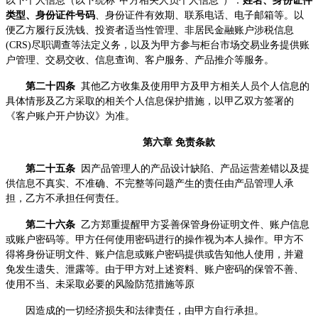
以下个人信息（以下统称“甲方相关人员个人信息”）：
姓名、身份证件
类型、身份证件号码
、身份证件有效期、联系电话、电子邮箱等。以
便乙方履行反洗钱、投资者适当性管理、非居民金融账户涉税信息
(CRS)尽职调查等法定义务，以及为甲方参与柜台市场交易业务提供账
户管理、交易交收、信息查询、客户服务、产品推介等服务。
第二十四条
其他乙方收集及使用甲方及甲方相关人员个人信息的
具体情形及乙方采取的相关个人信息保护措施，以甲乙双方签署的
《客户账户开户协议》为准。
第六章 免责条款
第二十五条
因产品管理人的产品设计缺陷、产品运营差错以及提
供信息不真实、不准确、不完整等问题产生的责任由产品管理人承
担，乙方不承担任何责任。
第二十六条
乙方郑重提醒甲方妥善保管身份证明文件、账户信息
或账户密码等。甲方任何使用密码进行的操作视为本人操作。甲方不
得将身份证明文件、账户信息或账户密码提供或告知他人使用，并避
免发生遗失、泄露等。由于甲方对上述资料、账户密码的保管不善、
使用不当、未采取必要的风险防范措施等原
因造成的一切经济损失和法律责任，由甲方自行承担。