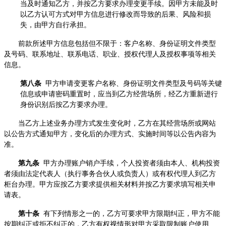
当及时通知乙方，并按乙方要求办理变更手续。因甲方未能及时
以乙方认可方式对甲方信息进行修改而导致的后果、风险和损
失，由甲方自行承担。
前款所述甲方信息包括但不限于：客户名称、身份证明文件类型
及号码、联系地址、联系电话、职业、授权代理人及授权事项等相关
信息。
第八条
甲方申请变更客户名称、身份证明文件类型及号码等关键
信息或申请密码重置时，应当到乙方经营场所，经乙方重新进行
身份识别后按乙方要求办理。
当乙方上述业务办理方式发生变化时，乙方在其经营场所或网站
以公告方式通知甲方，变化后的办理方式、实施时间等以公告内容为
准。
第九条
甲方办理账户销户手续，个人投资者须由本人、机构投资
者须由法定代表人（执行事务合伙人或负责人）或有权代理人到乙方
柜台办理。甲方应按乙方要求提供相关材料并按乙方要求填写相关申
请表。
第十条
有下列情形之一的，乙方可要求甲方限期纠正，甲方不能
按期纠正或拒不纠正的，乙方有权视情形对甲方采取限制账户使用、